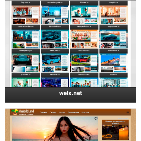
welx.net