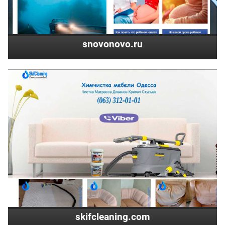
snovonovo.ru
skifcleaning.com