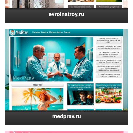
evroinstroy.ru
medprav.ru