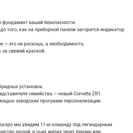
то фундамент вашей безопасности.
о того, как на приборной панели загорится индикатор
е — это не роскошь, а необходимость.
 за свежей краской.
бридных установок.
редставителя семейства — новый Corvette ZR1.
помощью заводских программ персонализации.
м скоро мы увидим 11-ю команду под легендарным
щество людей, в чьих жилах течет бензин или