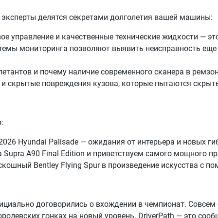
 эксперты делятся секретами долголетия вашей машины:
вое управление и качественные технические жидкости — э
темы мониторинга позволяют выявить неисправность еще д
етантов и почему наличие современного сканера в ремзон
 и скрытые повреждения кузова, которые пытаются скрыть
:
26 Hyundai Palisade — ожидания от интерьера и новых ги
 Supra A90 Final Edition и приветствуем самого мощного п
кошный Bentley Flying Spur в произведение искусства с 
официально договорились о вхождении в чемпионат. Совсе
ролевских гонках на новый уровень. DriverPath — это сооб