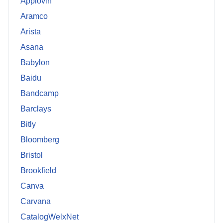
Applovin
Aramco
Arista
Asana
Babylon
Baidu
Bandcamp
Barclays
Bitly
Bloomberg
Bristol
Brookfield
Canva
Carvana
CatalogWelxNet