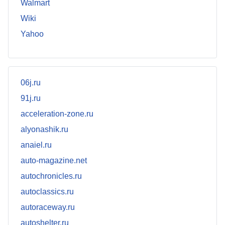
Walmart
Wiki
Yahoo
06j.ru
91j.ru
acceleration-zone.ru
alyonashik.ru
anaiel.ru
auto-magazine.net
autochronicles.ru
autoclassics.ru
autoraceway.ru
autoshelter.ru