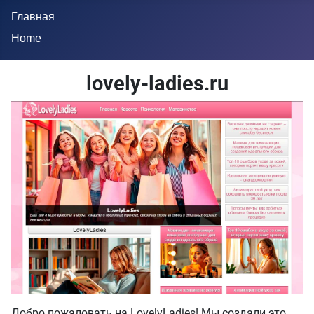
Главная
Home
lovely-ladies.ru
Добро пожаловать на LovelyLadies! Мы создали это