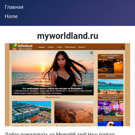
Главная
Home
myworldland.ru
Добро пожаловать на MyworldLand! Наш портал