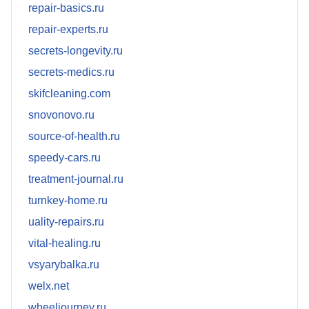
repair-basics.ru
repair-experts.ru
secrets-longevity.ru
secrets-medics.ru
skifcleaning.com
snovonovo.ru
source-of-health.ru
speedy-cars.ru
treatment-journal.ru
turnkey-home.ru
uality-repairs.ru
vital-healing.ru
vsyarybalka.ru
welx.net
wheeljourney.ru