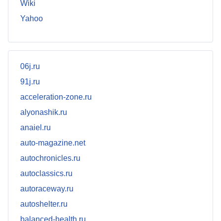
Wiki
Yahoo
06j.ru
91j.ru
acceleration-zone.ru
alyonashik.ru
anaiel.ru
auto-magazine.net
autochronicles.ru
autoclassics.ru
autoraceway.ru
autoshelter.ru
balanced-health.ru