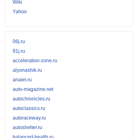
Wiki
Yahoo
06j.ru
91j.ru
acceleration-zone.ru
alyonashik.ru
anaiel.ru
auto-magazine.net
autochronicles.ru
autoclassics.ru
autoraceway.ru
autoshelter.ru
balanced-health.ru